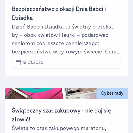
Bezpieczeństwo z okazji Dnia Babci i
Dziadka
Dzień Babci i Dziadka to świetny pretekst,
by – obok kwiatów i laurki – podarować
seniorom coś jeszcze cenniejszego:
bezpieczeństwo w cyfrowym świecie. Coraz
więcej babć i dziadków korzysta z internetu,
18.01.2026
bankowości elektronicznej i smartfonów, a
jednocześnie pozostają oni jednym z
ulubionych celów oszustów.
Cyber rady
Świąteczny szał zakupowy - nie daj się
złowić!
Święta to czas zakupowego maratonu,