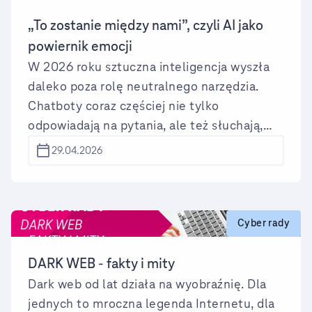
„To zostanie między nami”, czyli AI jako
powiernik emocji
W 2026 roku sztuczna inteligencja wyszła
daleko poza rolę neutralnego narzędzia.
Chatboty coraz częściej nie tylko
odpowiadają na pytania, ale też słuchają,
zapamiętują, reagują empatycznie i są
29.04.2026
dostępne bez przerwy. Dla wielu osób to
wygodne i bezpieczne miejsce rozmowy bez
oceny, konfliktu i ryzyka. Czy rozmowy z AI
mogą zastąpić prawdziwe relacje?
Cyber rady
DARK WEB - fakty i mity
Dark web od lat działa na wyobraźnię. Dla
jednych to mroczna legenda Internetu, dla