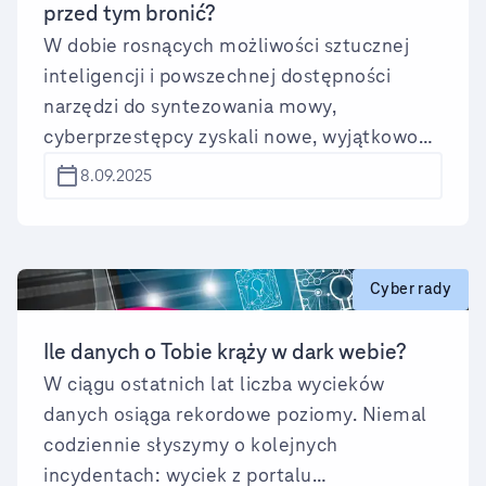
przed tym bronić?
W dobie rosnących możliwości sztucznej
inteligencji i powszechnej dostępności
narzędzi do syntezowania mowy,
cyberprzestępcy zyskali nowe, wyjątkowo
niebezpieczne narzędzie - Twój głos. Wielu z
8.09.2025
nas słyszało o fałszywych e-mailach od
„szefa” z prośbą o pilny przelew. Dziś ta
metoda została wzbogacona o kolejny
element manipulacji: wiarygodnie
Cyber rady
podrobiony głos przełożonego, który przez
telefon lub komunikator głosowy wydaje
Ile danych o Tobie krąży w dark webie?
polecenie przekazania środków
W ciągu ostatnich lat liczba wycieków
finansowych.
danych osiąga rekordowe poziomy. Niemal
codziennie słyszymy o kolejnych
incydentach: wyciek z portalu