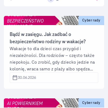
Cyber rady
Bądź w zasięgu. Jak zadbać o
bezpieczeństwo rodziny w wakacje?
Wakacje to dla dzieci czas przygód i
niezależności. Dla rodziców – często także
niepokoju. Co zrobić, gdy dziecko jedzie na
kolonię, wraca samo z plaży albo spędza
całe dnie poza domem? Eksperci T-Mobile
30.06.2026
podpowiadają, jak zadbać o bezpieczeństwo
najmłodszych i zachować z nimi kontakt, nie
odbierając im wakacyjnej swobody.
Cyber rady