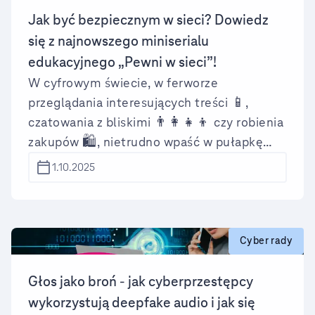
Jak być bezpiecznym w sieci? Dowiedz
się z najnowszego miniserialu
edukacyjnego „Pewni w sieci”!
W cyfrowym świecie, w ferworze
przeglądania interesujących treści 📱,
czatowania z bliskimi 👨‍👩‍👧‍👦 czy robienia
zakupów 🛍️, nietrudno wpaść w pułapkę
cyberprzestępców. Stary „znajomy” prosi o
1.10.2025
pieniądze 💸? Nagroda w wysokości 1 mln zł
💰? Kreatywność przestępców nie zna
granic. Dlatego w T-Mobile ruszamy z
kolejną odsłoną kampanii „Pewni w sieci”, w
Cyber rady
ramach której przygotowaliśmy miniserial
edukacyjny ze znanymi aktorkami!
Głos jako broń - jak cyberprzestępcy
Zobaczcie sami!
wykorzystują deepfake audio i jak się