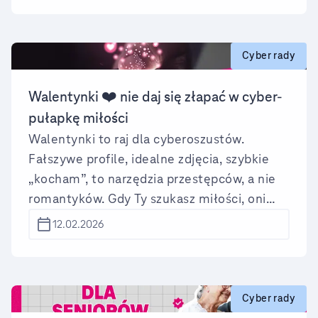
Cyber rady
Walentynki ❤️ nie daj się złapać w cyber-
pułapkę miłości
Walentynki to raj dla cyberoszustów.
Fałszywe profile, idealne zdjęcia, szybkie
„kocham”, to narzędzia przestępców, a nie
romantyków. Gdy Ty szukasz miłości, oni
polują na emocje, pieniądze i dane. Jedno
12.02.2026
❤️ może kosztować fortunę albo złamać
życie. To nie są historie o miłości. To raporty
z pola cyberprzestępczości. Zobacz, jak
łatwo można stać się ofiarą.
Cyber rady