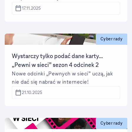
zapinamy pasy, tak w sieci powinniśmy
17.11.2025
tworzyć silne hasła. Ponadto, zarówno za
kierownicą, jak i przed komputerem czy
smartfonem powinniśmy stosować zasadę
ograniczonego zaufania – i właśnie o tym
Cyber rady
przypominamy w ostatnich odcinkach
naszego miniserialu edukacyjnego „Pewni w
Wystarczy tylko podać dane karty…
sieci”.
„Pewni w sieci” sezon 4 odcinek 2
Nowe odcinki „Pewnych w sieci” uczą, jak
nie dać się nabrać w internecie!
21.10.2025
Cyber rady