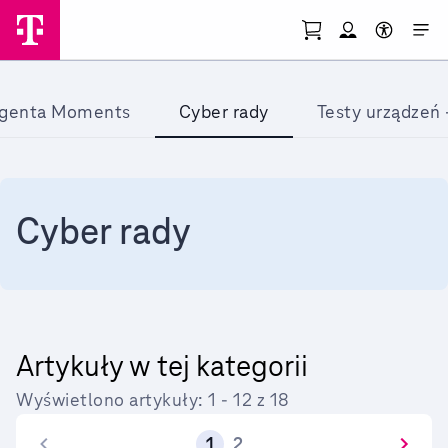
Przejdź do strony koszy
Otwórz menu mo
Skorzystaj 
Przejdź do strony głównej
genta Moments
Cyber rady
Testy urządzeń 
Cyber rady
Artykuły w tej kategorii
Wyświetlono artykuły:
1
-
12
z
18
1
2