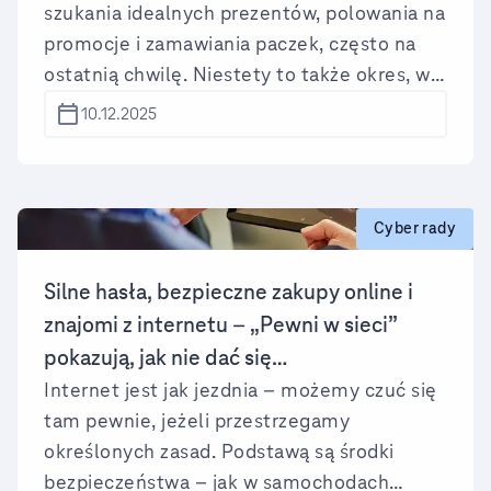
szukania idealnych prezentów, polowania na
promocje i zamawiania paczek, często na
ostatnią chwilę. Niestety to także okres, w
którym cyberprzestępcy pracują na
10.12.2025
najwyższych obrotach. Wykorzystują nasz
pośpiech, roztargnienie i presję „okazji,
której nie można przegapić”, aby wyłudzić
dane, pieniądze lub dostęp do naszych kont.
Cyber rady
Silne hasła, bezpieczne zakupy online i
znajomi z internetu – „Pewni w sieci”
pokazują, jak nie dać się
Internet jest jak jezdnia️ – możemy czuć się
cyberprzestępcom!
tam pewnie, jeżeli przestrzegamy
określonych zasad. Podstawą są środki
bezpieczeństwa – jak w samochodach