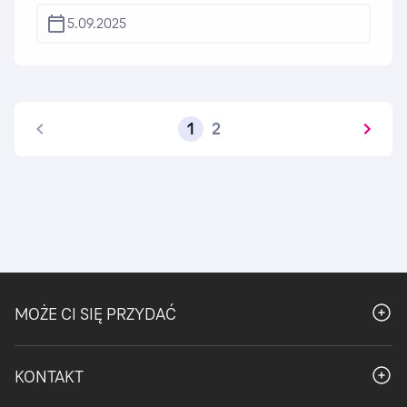
społecznościowego, z aplikacji zdrowotnej, z
5.09.2025
firmy kurierskiej, z platformy zakupowej, z
urzędu…
1
2
MOŻE CI SIĘ PRZYDAĆ
Otwór
KONTAKT
Otwór