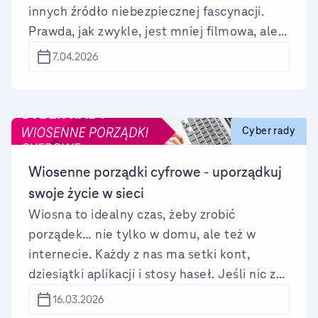
innych źródło niebezpiecznej fascynacji.
Prawda, jak zwykle, jest mniej filmowa, ale
znacznie bardziej niepokojąca. Bo dark web
7.04.2026
nie jest ani magicznym światem hakerów,
ani egzotycznym marginesem sieci.
Jest funkcjonalnym zapleczem
współczesnej cyberprzestępczości i działa
Cyber rady
znacznie bliżej naszej codzienności, niż
chcielibyśmy przyznać.
Wiosenne porządki cyfrowe - uporządkuj
swoje życie w sieci
Wiosna to idealny czas, żeby zrobić
porządek… nie tylko w domu, ale też w
internecie. Każdy z nas ma setki kont,
dziesiątki aplikacji i stosy haseł. Jeśli nic z
tym nie robimy, cyfrowy chaos zaczyna nam
16.03.2026
przeszkadzać i naraża nas na włamania.