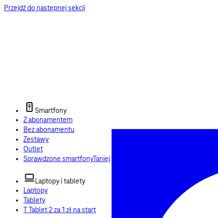
Przejdź do następnej sekcji
Smartfony
Z abonamentem
Bez abonamentu
Zestawy
Outlet
Sprawdzone smartfony
Taniej
Laptopy i tablety
Laptopy
Tablety
T Tablet 2 za 1 zł na start