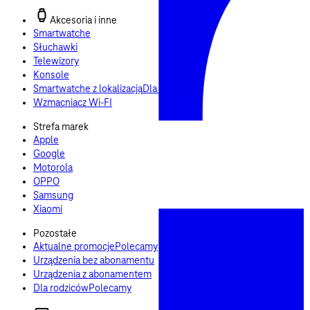
Akcesoria i inne
Smartwatche
Słuchawki
Telewizory
Konsole
Smartwatche z lokalizacją
Dla bliskich
Wzmacniacz Wi-FI
Strefa marek
Apple
Google
Motorola
OPPO
Samsung
Xiaomi
Pozostałe
Aktualne promocje
Polecamy
Urządzenia bez abonamentu
Urządzenia z abonamentem
Dla rodziców
Polecamy