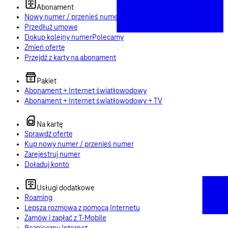
Abonament
Nowy numer / przenieś numer
Przedłuż umowę
Dokup kolejny numer
Polecamy
Zmień ofertę
Przejdź z karty na abonament
Pakiet
Abonament + Internet światłowodowy
Abonament + Internet światłowodowy + TV
Na kartę
Sprawdź ofertę
Kup nowy numer / przenieś numer
Zarejestruj numer
Doładuj konto
Usługi dodatkowe
Roaming
Lepsza rozmowa z pomocą Internetu
Zamów i zapłać z T-Mobile