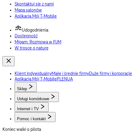
Skontaktuj się z nami
Mapa salonów
Aplikacja Mój T-Mobile
Udogodnienia
Dostępność
Migam: Rozmowa w PJM
W trosce o naturę
Klient indywidualny
Małe i średnie firmy
Duże firmy i korporacje
Polski
English
Українська
Aplikacja Mój T-Mobile
PL
EN
UA
Sklep
Usługi komórkowe
Internet i TV
Pomoc i kontakt
Oglądaj na dodatkowych ekranach
Koniec walki o pilota