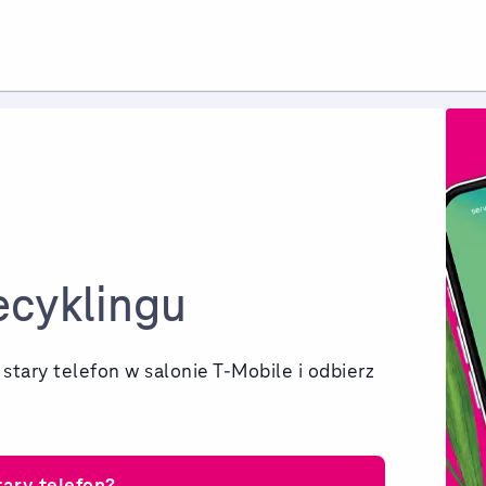
ecyklingu
tary telefon w salonie T-Mobile i odbierz
ary telefon?