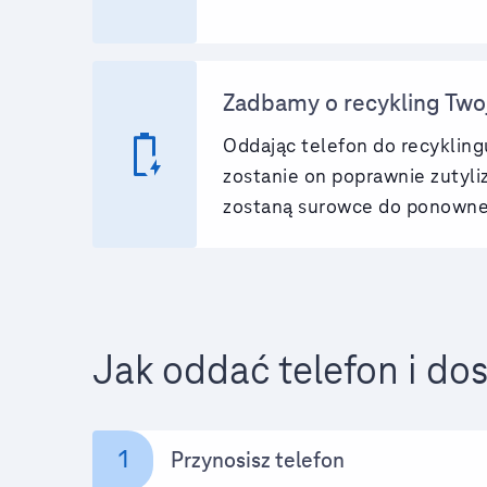
Zadbamy o recykling Two
battery_charging_full
Oddając telefon do recyklin
zostanie on poprawnie zutyl
zostaną surowce do ponowne
Jak oddać telefon i dos
1
Przynosisz telefon