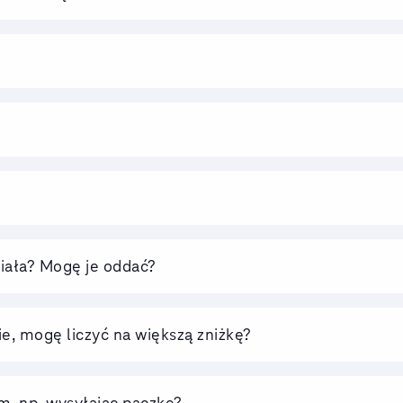
ziała? Mogę je oddać?
e, mogę liczyć na większą zniżkę?
, np. wysyłając paczkę?