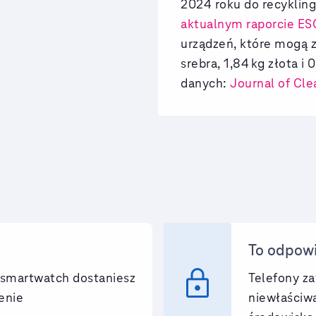
2024 roku do recykling
aktualnym raporcie ES
urządzeń, które mogą z
srebra, 1,84
kg złota i 
danych:
Journal of Cle
To odpowi
lock
b smartwatch dostaniesz
Telefony za
enie
niewłaściwa