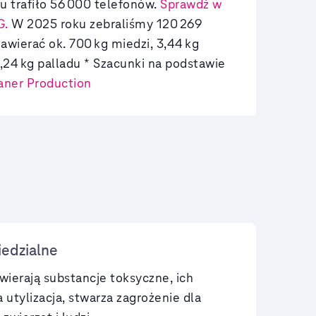
u trafiło 56
000 telefonów.
Sprawdź w
G.
W 2025 roku zebraliśmy 120
269
awierać ok. 700
kg miedzi, 3,44
kg
0,24
kg palladu
* Szacunki na podstawie
aner Production
edzialne
wierają substancje toksyczne, ich
 utylizacja, stwarza zagrożenie dla