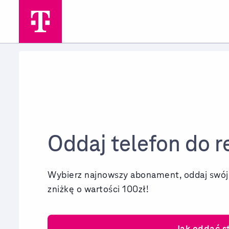
Przejdź do strony głównej
Telefon do recyklingu
Oddaj telefon do r
Wybierz najnowszy abonament, oddaj swój s
zniżkę
o wartości 100zł!
Jak oddać st