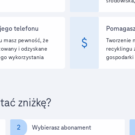
środowiska, 
jego telefonu
Pomagasz
attach_money
gu masz pewność, że
Tworzenie 
izowany i odzyskane
recyklingu 
go wykorzystania
gospodarki
tać zniżkę?
2
Wybierasz abonament