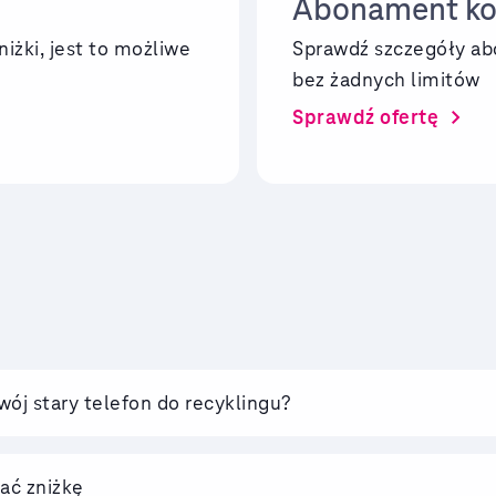
Abonament k
niżki, jest to możliwe
Sprawdź szczegóły a
bez żadnych limitów
chevron_right
Sprawdź ofertę
wój stary telefon do recyklingu?
ać zniżkę