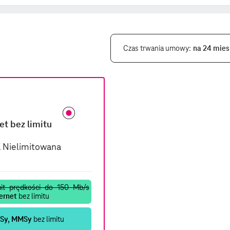
Czas trwania umowy
na 24 mies
et bez limitu
a Nielimitowana
mit prędkości do 150 Mb/s
ernet
bez limitu
Sy, MMSy
bez limitu