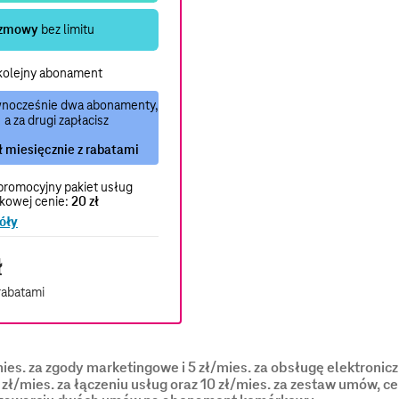
zmowy
bez limitu
kolejny abonament
nocześnie dwa abonamenty,
a za drugi zapłacisz
ł miesięcznie z rabatami
romocyjny pakiet usług
kowej cenie:
20 zł
óły
ł
rabatami