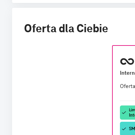
Oferta dla Ciebie
Intern
Ofert
Li
Int
SM