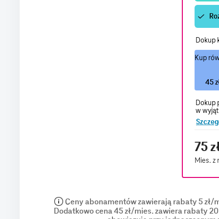
Ro
Dokup 
Kup rów
45 z
Dokup p
w wyjąt
Szczeg
75 z
Mies. z 