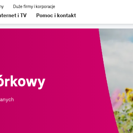
nternet i TV
Pomoc i kontakt
órkowy
danych