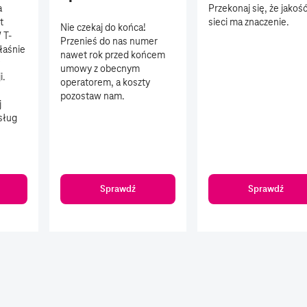
a
Przekonaj się, że jakoś
t
sieci ma znaczenie.
Nie czekaj do końca!
 T-
Przenieś do nas numer
łaśnie
nawet rok przed końcem
umowy z obecnym
i.
operatorem, a koszty
pozostaw nam.
j
usług
Sprawdź
Sprawdź