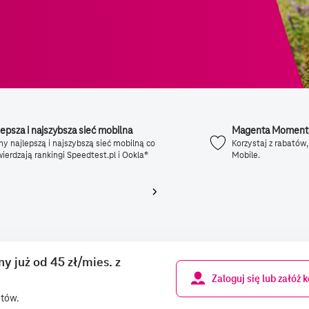
lepsza i najszybsza sieć mobilna
Magenta Moment
 najlepszą i najszybszą sieć mobilną co
Korzystaj z rabatów,
ierdzają rankingi Speedtest.pl i Ookla®
Mobile.
 już od 45 zł/mies. z
Zaloguj się lub załóż 
ntów.