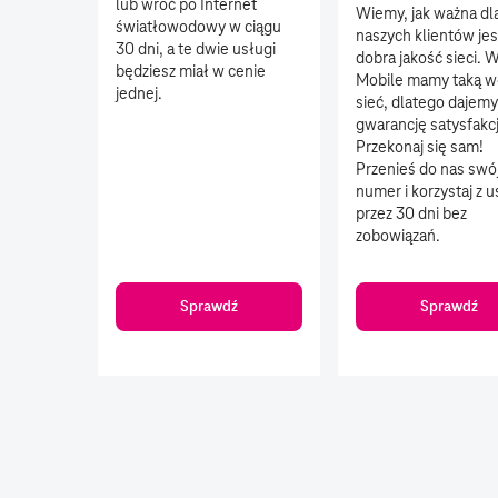
lub wróć po Internet
Wiemy, jak ważna dl
światłowodowy w ciągu
naszych klientów jes
30 dni, a te dwie usługi
dobra jakość sieci. W
będziesz miał w cenie
Mobile mamy taką w
jednej.
sieć, dlatego dajemy
gwarancję satysfakcj
Przekonaj się sam!
Przenieś do nas swó
numer i korzystaj z 
przez 30 dni bez
zobowiązań.
Sprawdź
Sprawdź