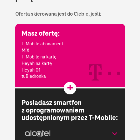
Oferta skierowana jest do Ciebie, jeśli:
Masz ofertę:
T-Mobile abonament
MIX
T-Mobile na kartę
Heyah na kartę
Heyah 01
tuBiedronka
Posiadasz smartfon
z oprogramowaniem
udostępnionym przez
T-Mobile
: