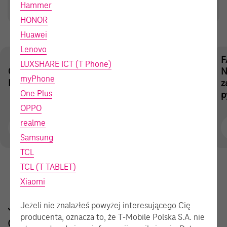
Data Act
Hammer
HONOR
Huawei
Lenovo
Jakiej części
F
LUXSHARE ICT (T Phone)
Czym jest
oferty
Główne role
N
myPhone
Data Act?
dotyczy
w Data Act
z
One Plus
Data Act?
p
OPPO
realme
Samsung
TCL
TCL (T TABLET)
Xiaomi
Jakiej części naszej oferty
Jeżeli nie znalazłeś powyżej interesującego Cię
producenta, oznacza to, że T‑Mobile Polska S.A. nie
dotyczy Data Act?