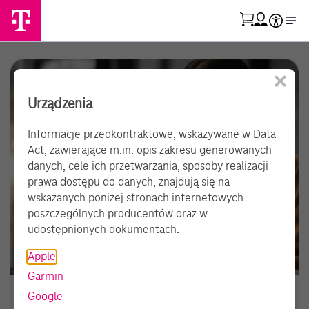
Przejdź do strony koszyka
Skorzystaj z tłumacz
Otwórz menu moje konto
Urządzenia
Informacje przedkontraktowe, wskazywane w Data
Act, zawierające m.in. opis zakresu generowanych
danych, cele ich przetwarzania, sposoby realizacji
prawa dostępu do danych, znajdują się na
wskazanych poniżej stronach internetowych
poszczególnych producentów oraz w
udostępnionych dokumentach.
Apple
Garmin
Google