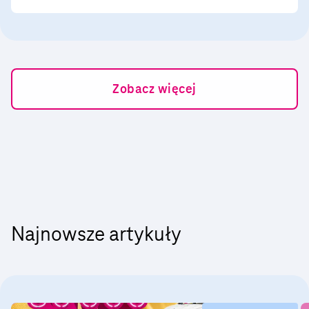
aktualizacją systemu. W przypadku iPhone’a
można go wykonać w chmurze iCloud lub na
komputerze (backup lokalny), a urządzenia
z Androidem – z poziomu ustawień telefonu
oraz komputera, chmury (Google One) bądź
Zobacz więcej
jednej z aplikacji: Google Foto, SMS Backup
& Restore, Samsung Smart Switch.
Najnowsze artykuły