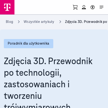
Przejdź do strony koszy
Otwórz menu mo
Skorzystaj 
Przejdź do strony głównej
Blog
Wszystkie artykuły
Zdjęcia 3D. Przewodnik po
Poradnik dla użytkownika
Zdjęcia 3D. Przewodnik
po technologii,
zastosowaniach i
tworzeniu