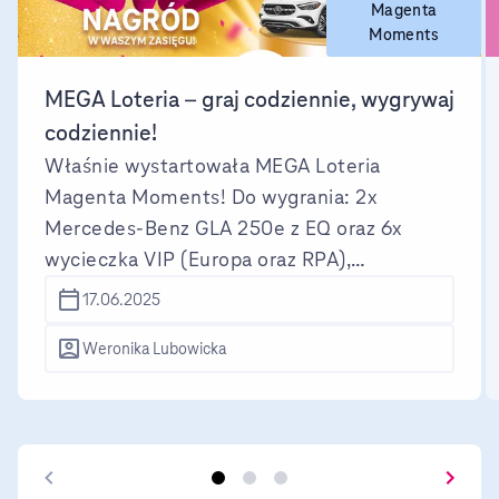
Magenta
Moments
MEGA Loteria – graj codziennie, wygrywaj
codziennie!
Właśnie wystartowała MEGA Loteria
Magenta Moments! Do wygrania: 2x
Mercedes-Benz GLA 250e z EQ oraz 6x
wycieczka VIP (Europa oraz RPA),
codziennie 300 e-voucherów.
17.06.2025
Weronika Lubowicka