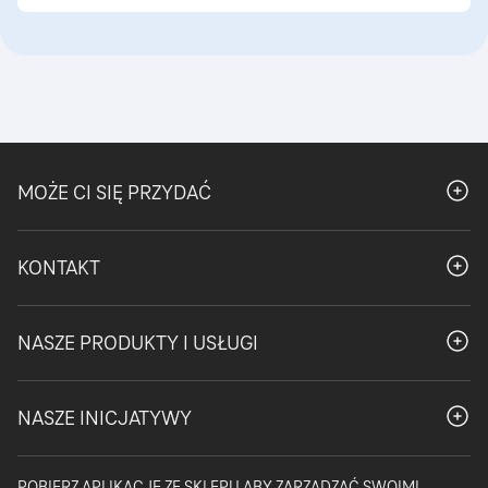
MOŻE CI SIĘ PRZYDAĆ
Otwór
KONTAKT
Otwór
NASZE PRODUKTY I USŁUGI
Otwór
NASZE INICJATYWY
Otwór
POBIERZ APLIKACJĘ ZE SKLEPU ABY ZARZĄDZAĆ SWOIMI