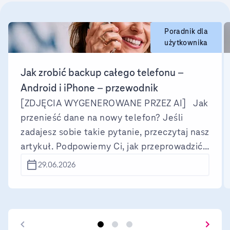
Poradnik dla
użytkownika
Jak zrobić backup całego telefonu –
Android i iPhone – przewodnik
[ZDJĘCIA WYGENEROWANE PRZEZ AI] Jak
przenieść dane na nowy telefon? Jeśli
zadajesz sobie takie pytanie, przeczytaj nasz
artykuł. Podpowiemy Ci, jak przeprowadzić
backup telefonu Android oraz iPhone i jak
29.06.2026
przywrócić dane z kopii zapasowej. Backup
telefonu jest potrzebny przed wymianą
urządzenia na nowy, oddaniem go do
serwisu, resetem fabrycznym sprzętu czy