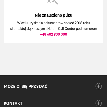
zakończenia
zakończenia
Nie znaleziono pliku
W celu uzyskania dokumentów sprzed 2018 roku
skontaktuj się z naszym działem Call Center pod numerem
+48 602 900 000
add
MOŻE CI SIĘ PRZYDAĆ
Otwórz
menu
MOŻE
add
KONTAKT
Otwórz
CI