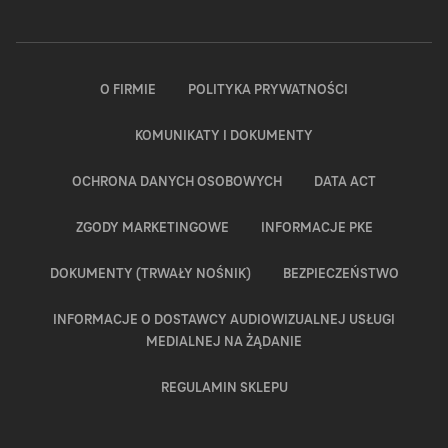
się
się
się
się
się
w
w
w
w
w
nowym
nowym
nowym
nowym
nowym
oknie
oknie
oknie
oknie
oknie
O FIRMIE
POLITYKA PRYWATNOŚCI
KOMUNIKATY I DOKUMENTY
OCHRONA DANYCH OSOBOWYCH
DATA ACT
ZGODY MARKETINGOWE
INFORMACJE PKE
DOKUMENTY (TRWAŁY NOŚNIK)
BEZPIECZEŃSTWO
INFORMACJE O DOSTAWCY AUDIOWIZUALNEJ USŁUGI
MEDIALNEJ NA ŻĄDANIE
REGULAMIN SKLEPU