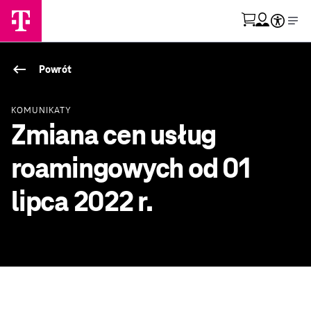
Przejdź do strony koszyka
Skorzystaj z tłumacz
Otwórz menu moje konto
keyboard_backspace
Powrót
KOMUNIKATY
Zmiana cen usług
roamingowych od 01
lipca 2022 r.