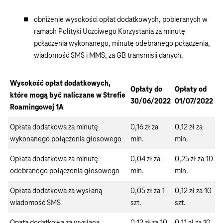
obniżenie wysokości opłat dodatkowych, pobieranych w
ramach Polityki Uczciwego Korzystania za minutę
połączenia wykonanego, minutę odebranego połączenia,
wiadomość SMS i MMS, za GB transmisji danych.
Wysokość opłat dodatkowych,
Opłaty do
Opłaty od
które mogą być naliczane w Strefie
30/06/2022
01/07/2022
Roamingowej 1A
Opłata dodatkowa za minutę
0,16 zł za
0,12 zł za
wykonanego połączenia głosowego
min.
min.
Opłata dodatkowa za minutę
0,04 zł za
0,25 zł za 10
odebranego połączenia głosowego
min.
min.
Opłata dodatkowa za wysłaną
0,05 zł za 1
0,12 zł za 10
wiadomość SMS
szt.
szt.
Opata dodatkowa za wysłaną
0,12 zł za 10
0,11 zł za 10