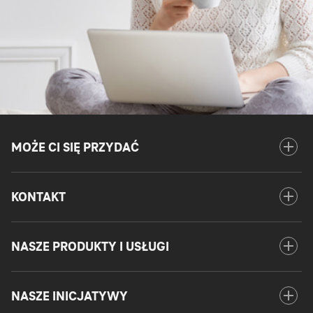
add
MOŻE CI SIĘ PRZYDAĆ
Otwórz
menu
MOŻE
add
KONTAKT
Otwórz
CI
menu
SIĘ
KONTA
PRZYD
add
NASZE PRODUKTY I USŁUGI
Otwórz
menu
NASZE
add
NASZE INICJATYWY
Otwórz
PRODU
menu
I