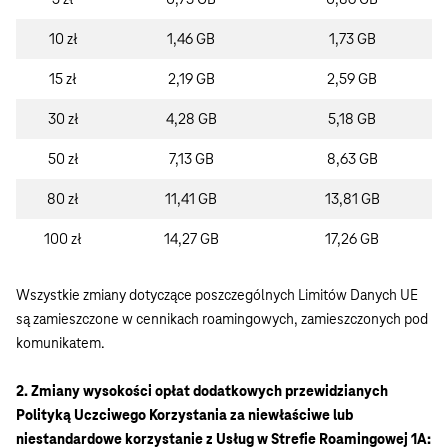
10 zł
1,46 GB
1,73 GB
15 zł
2,19 GB
2,59 GB
30 zł
4,28 GB
5,18 GB
50 zł
7,13 GB
8,63 GB
80 zł
11,41 GB
13,81 GB
100 zł
14,27 GB
17,26 GB
Wszystkie zmiany dotyczące poszczególnych Limitów Danych UE
są zamieszczone w cennikach roamingowych, zamieszczonych pod
komunikatem.
2. Zmiany wysokości opłat dodatkowych przewidzianych
Polityką Uczciwego Korzystania za niewłaściwe lub
niestandardowe korzystanie z Usług w Strefie Roamingowej 1A: