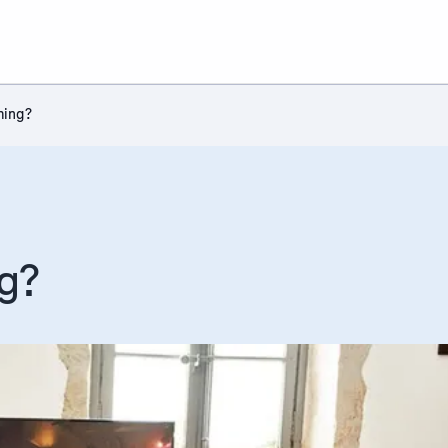
ming?
ng?