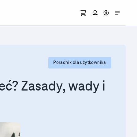
Przejdź do strony koszyka
Otwórz menu moje ko
Skorzystaj z tłum
Poradnik dla użytkownika
eć? Zasady, wady i