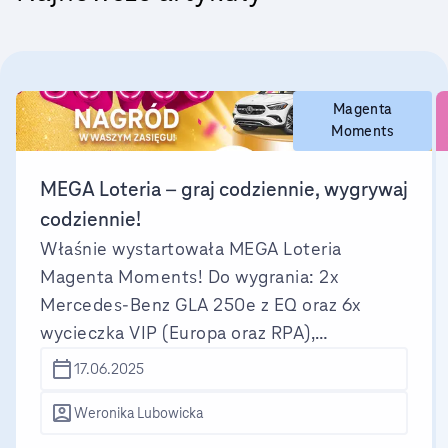
Magenta
Moments
MEGA Loteria – graj codziennie, wygrywaj
codziennie!
Właśnie wystartowała MEGA Loteria
Magenta Moments! Do wygrania: 2x
Mercedes-Benz GLA 250e z EQ oraz 6x
wycieczka VIP (Europa oraz RPA),
codziennie 300 e-voucherów.
17.06.2025
Weronika Lubowicka