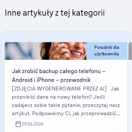
Inne artykuły z tej kategorii
Poradnik dla
użytkownika
Jak zrobić backup całego telefonu –
Android i iPhone – przewodnik
[ZDJĘCIA WYGENEROWANE PRZEZ AI] Jak
przenieść dane na nowy telefon? Jeśli
zadajesz sobie takie pytanie, przeczytaj nasz
artykuł. Podpowiemy Ci, jak przeprowadzić
backup telefonu Android oraz iPhone i jak
29.06.2026
przywrócić dane z kopii zapasowej. Backup