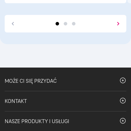
MOŻE CI SIĘ PRZYDAĆ
Otwór
KONTAKT
Otwór
NASZE PRODUKTY I USŁUGI
Otwór