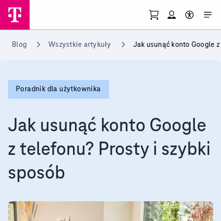
Przejdź do strony koszy
Otwórz menu mo
Skorzystaj 
Przejdź do strony głównej
Blog
Wszystkie artykuły
Jak usunąć konto Google z 
Poradnik dla użytkownika
Jak usunąć konto Google
z telefonu? Prosty i szybki
sposób