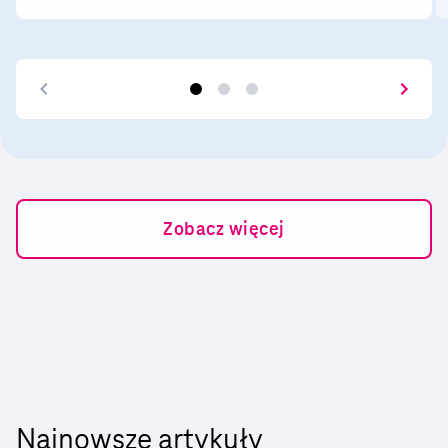
telefonu jest potrzebny przed wymianą
urządzenia na nowy, oddaniem go do
serwisu, resetem fabrycznym sprzętu czy
aktualizacją systemu. W przypadku iPhone’a
można go wykonać w chmurze iCloud lub na
komputerze (backup lokalny), a urządzenia
z Androidem – z poziomu ustawień telefonu
oraz komputera, chmury (Google One) bądź
Zobacz więcej
jednej z aplikacji: Google Foto, SMS Backup
& Restore, Samsung Smart Switch.
Najnowsze artykuły