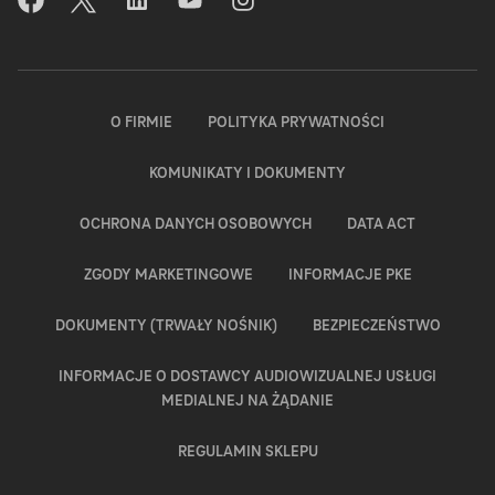
oknie
się
się
się
się
się
w
w
w
w
w
nowym
nowym
nowym
nowym
nowym
oknie
oknie
oknie
oknie
oknie
O FIRMIE
POLITYKA PRYWATNOŚCI
KOMUNIKATY I DOKUMENTY
OCHRONA DANYCH OSOBOWYCH
DATA ACT
ZGODY MARKETINGOWE
INFORMACJE PKE
DOKUMENTY (TRWAŁY NOŚNIK)
BEZPIECZEŃSTWO
INFORMACJE O DOSTAWCY AUDIOWIZUALNEJ USŁUGI
MEDIALNEJ NA ŻĄDANIE
REGULAMIN SKLEPU