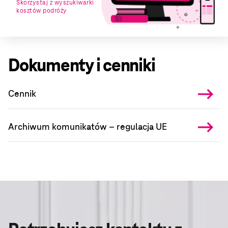
Skorzystaj z wyszukiwarki
kosztów podróży
Dokumenty i cenniki
keyboard_backspace
Cennik
keyboard_backspace
Archiwum komunikatów – regulacja UE