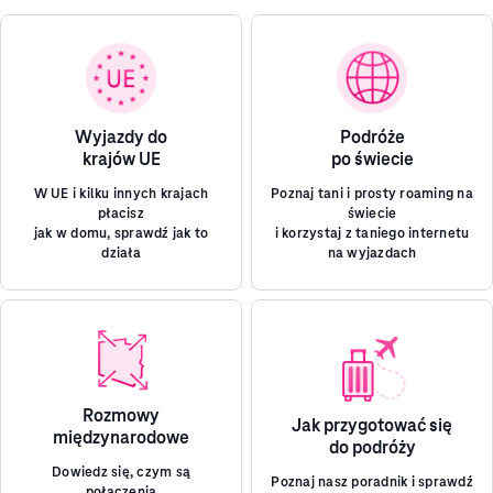
Wyjazdy do
Podróże
krajów UE
po świecie
W UE i kilku innych krajach
Poznaj tani i prosty roaming na
płacisz
świecie
jak w domu, sprawdź jak to
i korzystaj z taniego internetu
działa
na wyjazdach
Rozmowy
Jak przygotować się
międzynarodowe
do podróży
Dowiedz się, czym są
Poznaj nasz poradnik i sprawdź
połączenia