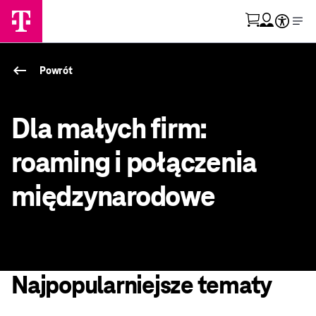
Przejdź do strony koszyka
Skorzystaj z tłumacz
Otwórz menu moje konto
keyboard_backspace
Powrót
Dla małych firm:
roaming i połączenia
międzynarodowe
Najpopularniejsze tematy