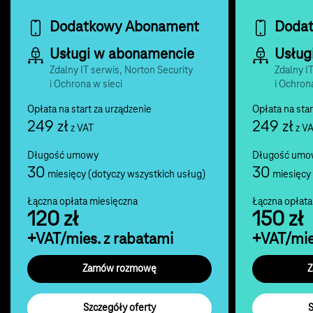
Dodatkowy Abonament
Doda
Usługi w abonamencie
Usług
Zdalny IT serwis, Norton Security
Zdalny I
i Ochrona w sieci
i Ochron
Opłata na start za urządzenie
Opłata na star
249 zł
249 zł
z VAT
z V
Długość umowy
Długość umo
30
30
miesięcy (dotyczy wszystkich usług)
miesięcy 
Łączna opłata miesięczna
Łączna opłata
120 zł
150 zł
+VAT/mies. z rabatami
+VAT/mie
Zamów rozmowę
Szczegóły oferty
S