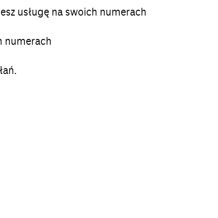
jesz usługę na swoich numerach
ch numerach
łań.