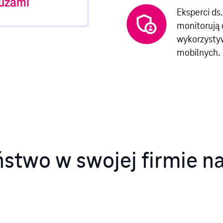
ruzami
onego urządzenia
Eksperci ds
monitorują 
wykorzysty
mobilnych.
ństwo w swojej firmie n