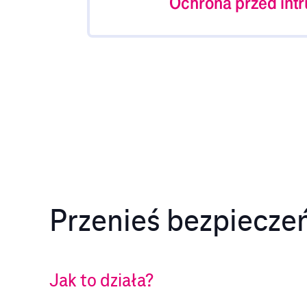
Ochrona przed int
Blokowanie prób włamań do chroni
Przenieś bezpiecze
Jak to działa?