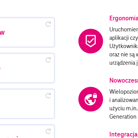
Ergonomi
ch ze zhakowanych
Uruchomieni
ww
ch
aplikacji c
Użytkownika
oraz nie są
urządzenia 
ualnym pod kątem
e
 oprogramowania
Nowoczesn
Wielopozi
wania w tym typu
i analizowa
użyciu m.in
Generation 
Integracja