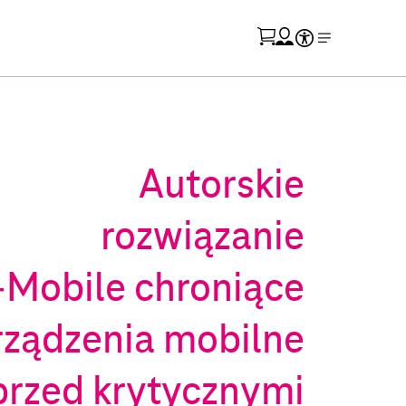
Przejdź do strony koszyka
Skorzystaj z tłumacza języka migowego
Otwórz menu moje konto
Autorskie
rozwiązanie
‑Mobile chroniące
rządzenia mobilne
przed krytycznymi