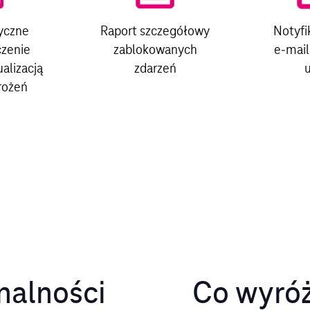
yczne
Raport szczegółowy
Notyfi
czenie
zablokowanych
e‑mail
ualizacją
zdarzeń
u
rożeń
nalności
Co wyróż