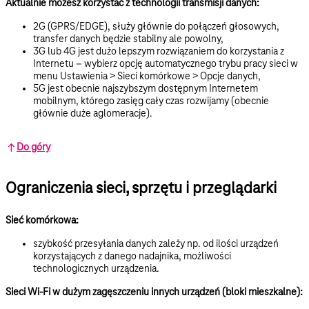
Aktualnie możesz korzystać z technologii transmisji danych:
2G (GPRS/EDGE), służy głównie do połączeń głosowych,
transfer danych będzie stabilny ale powolny,
3G lub 4G jest dużo lepszym rozwiązaniem do korzystania z
Internetu – wybierz opcję automatycznego trybu pracy sieci w
menu Ustawienia > Sieci komórkowe > Opcje danych,
5G jest obecnie najszybszym dostępnym Internetem
mobilnym, którego zasięg cały czas rozwijamy (obecnie
głównie duże aglomeracje).
Do góry
Ograniczenia sieci, sprzętu i przeglądarki
Sieć komórkowa:
szybkość przesyłania danych zależy np. od ilości urządzeń
korzystających z danego nadajnika, możliwości
technologicznych urządzenia.
Sieci Wi-Fi w dużym zagęszczeniu innych urządzeń (bloki mieszkalne):