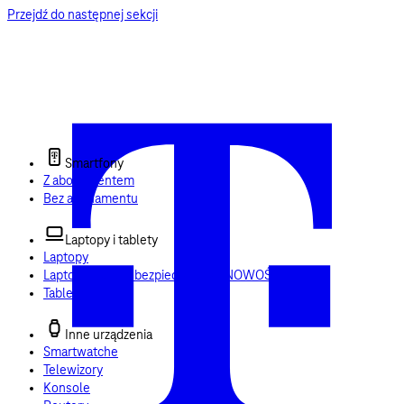
Przejdź do następnej sekcji
Smartfony
Z abonamentem
Bez abonamentu
Laptopy i tablety
Laptopy
Laptop + Usługi bezpieczeństwa
NOWOŚĆ
Tablety
Inne urządzenia
Smartwatche
Telewizory
Konsole