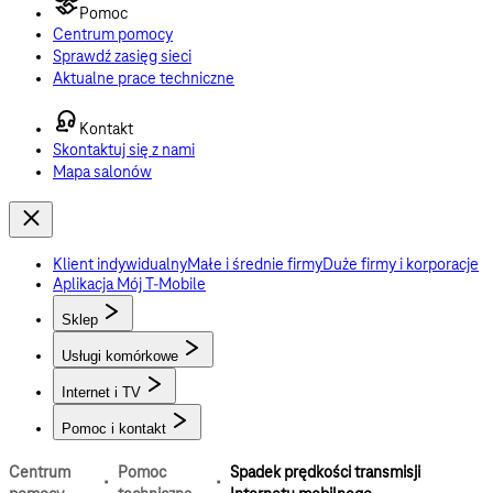
Pomoc
Centrum pomocy
Sprawdź zasięg sieci
Aktualne prace techniczne
Kontakt
Skontaktuj się z nami
Mapa salonów
Klient indywidualny
Małe i średnie firmy
Duże firmy i korporacje
Aplikacja Mój T-Mobile
Sklep
Usługi komórkowe
Internet i TV
Pomoc i kontakt
Centrum
Pomoc
Spadek prędkości transmisji
·
·