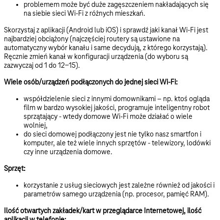
problemem może być duże zagęszczeniem nakładających się
na siebie sieci Wi-Fi z różnych mieszkań.
Skorzystaj z aplikacji (Android lub iOS) i sprawdź jaki kanał Wi-Fi jest
najbardziej obciążony (najczęściej routery są ustawione na
automatyczny wybór kanału i same decydują, z którego korzystają).
Ręcznie zmień kanał w konfiguracji urządzenia (do wyboru są
zazwyczaj od 1 do 12-15).
Wiele osób/urządzeń podłączonych do jednej sieci Wi-Fi:
współdzielenie sieci z innymi domownikami – np. ktoś ogląda
film w bardzo wysokiej jakości, programuje inteligentny robot
sprzątający - wtedy domowe Wi-Fi może działać o wiele
wolniej,
do sieci domowej podłączony jest nie tylko nasz smartfon i
komputer, ale też wiele innych sprzętów - telewizory, lodówki
czy inne urządzenia domowe.
Sprzęt:
korzystanie z usług sieciowych jest zależne również od jakości i
parametrów samego urządzenia (np. procesor, pamięć RAM).
Ilość otwartych zakładek/kart w przeglądarce Internetowej, ilość
aplikacji w telefonie: