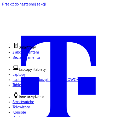
Przejdź do następnej sekcji
Smartfony
Z abonamentem
Bez abonamentu
Laptopy i tablety
Laptopy
Laptop + Usługi bezpieczeństwa
NOWOŚĆ
Tablety
Inne urządzenia
Smartwatche
Telewizory
Konsole