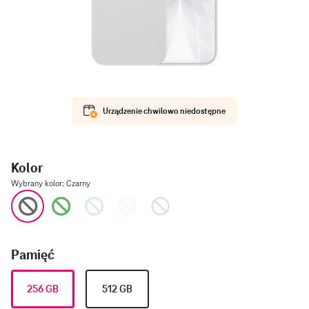
Urządzenie chwilowo niedostępne
Kolor
Wybrany kolor
:
Czarny
Czarny
Zielony
Niebieski
Lawendowy
Biały
Pamięć
256 GB
512 GB