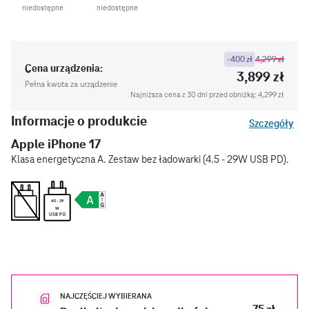
niedostępne
niedostępne
-400 zł
4,299 zł
Cena urządzenia:
3,899 zł
Pełna kwota za urządzenie
Najniższa cena z 30 dni przed obniżką: 4,299 zł
Informacje o produkcie
Szczegóły
Apple iPhone 17
Klasa energetyczna A. Zestaw bez ładowarki (4.5 - 29W USB PD).
4.5 - 29
W
USB PD
NAJCZĘŚCIEJ WYBIERANA