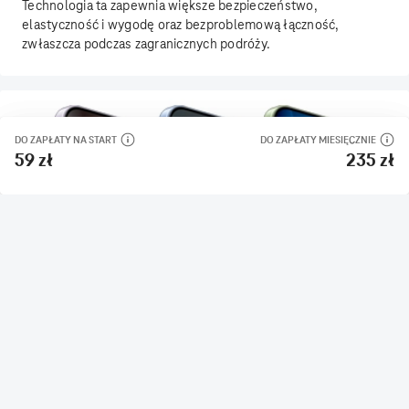
DO ZAPŁATY NA START
DO ZAPŁATY MIESIĘCZNIE
59 zł
235 zł