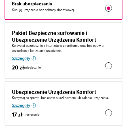
Brak ubezpieczenia
Kupuję urządzenie bez ochrony dodatkowej.
Pakiet Bezpieczne surfowanie i
Ubezpieczenie Urządzenia Komfort
Korzystaj bezpiecznie z internetu w smartfornie oraz bez obaw o
uszkodzenie lub zalanie urządzenia.
Szczegóły
20 zł
miesięcznie
Pakiet Bezp
Ubezpieczenie Urządzenia Komfort
Korzystaj ze sprzętu bez obaw o uszkodzenie lub zalanie urządzenia.
Szczegóły
17 zł
miesięcznie
Ubezpieczen