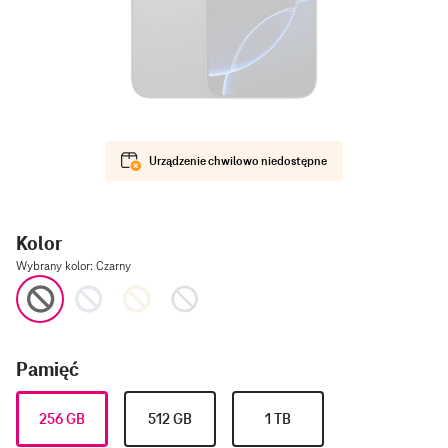
Urządzenie chwilowo niedostępne
Kolor
Wybrany kolor
:
Czarny
Czarny
Tytanowy
Pustynny
Biały
Pamięć
256 GB
512 GB
1 TB