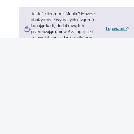
Jesteś klientem T-Mobile? Możesz
obniżyć cenę wybranych urządzeń
kupując kartę dodatkową lub
Logowanie
przedłużając umowę! Zaloguj się i
sprawdź ile posiadasz środków w
ramach budżetu na urządzenie.
Płatność miesięczna dla 24 rat
Dostosuj raty
120
zł
netto
Usługi dodatkowe