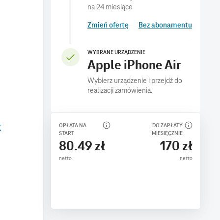
Zmień ofertę
Bez abonamentu
WYBRANE URZĄDZENIE
Apple iPhone Air
Wybierz urządzenie i przejdź do
realizacji zamówienia.
y
OPŁATA NA
DO ZAPŁATY
START
MIESIĘCZNIE
80.49 zł
170 zł
netto
netto