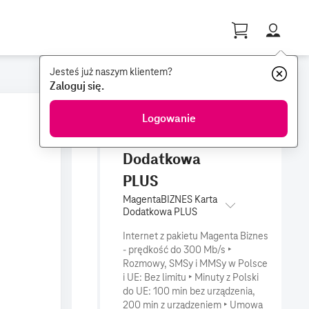
Profil
Jesteś już naszym klientem?
Zaloguj się.
75 zł
netto
WYBRANA OFERTA
50 zł
MagentaBIZNES
Logowanie
netto
Karta
Dodatkowa
r
PLUS
MagentaBIZNES Karta
Dodatkowa PLUS