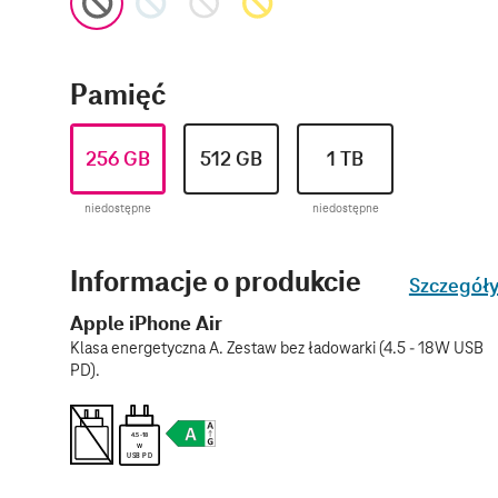
Pamięć
256 GB
512 GB
1 TB
niedostępne
niedostępne
Informacje o produkcie
Szczegół
Apple iPhone Air
Klasa energetyczna A. Zestaw bez ładowarki (4.5 - 18W USB
PD).
4.5 - 18
W
USB PD