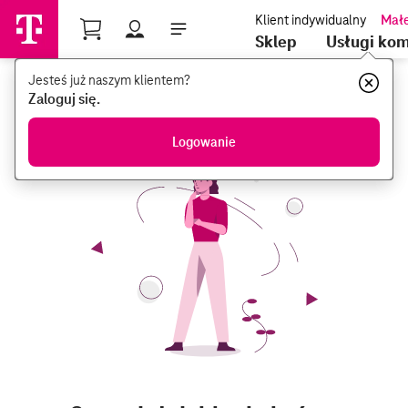
Profil
Sklep
Usługi ko
Jesteś już naszym klientem?
Jesteś już naszym klientem?
Zaloguj się.
Zaloguj się.
Logowanie
Logowanie