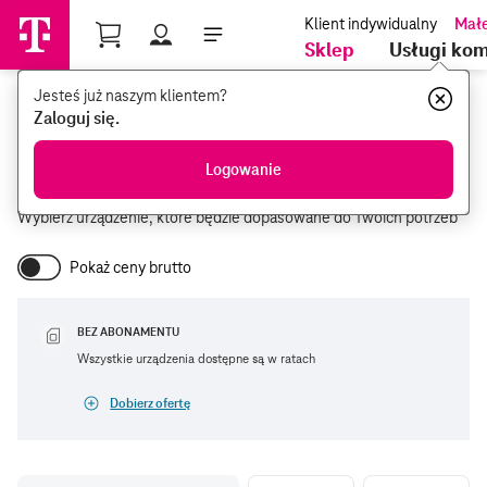
Profil
Sklep
Usługi ko
Jesteś już naszym klientem?
Jesteś już naszym klientem?
Urządzenia dla firm
T-Mobile Polska
Zaloguj się.
Zaloguj się.
Urządzenia dla firm
Logowanie
Logowanie
Wybierz urządzenie, które będzie dopasowane do Twoich potrzeb
Pokaż ceny brutto
BEZ ABONAMENTU
Wszystkie urządzenia dostępne są w ratach
Dobierz ofertę