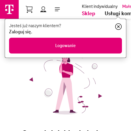
Profil
Sklep
Usługi ko
Jesteś już naszym klientem?
Jesteś już naszym klientem?
Zaloguj się.
Zaloguj się.
Logowanie
Logowanie