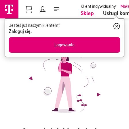
Profil
Sklep
Usługi ko
Jesteś już naszym klientem?
Jesteś już naszym klientem?
Zaloguj się.
Zaloguj się.
Logowanie
Logowanie